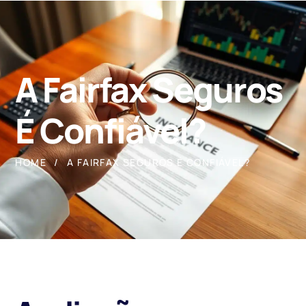
A Fairfax Seguros
É Confiável?
HOME
A FAIRFAX SEGUROS É CONFIÁVEL?