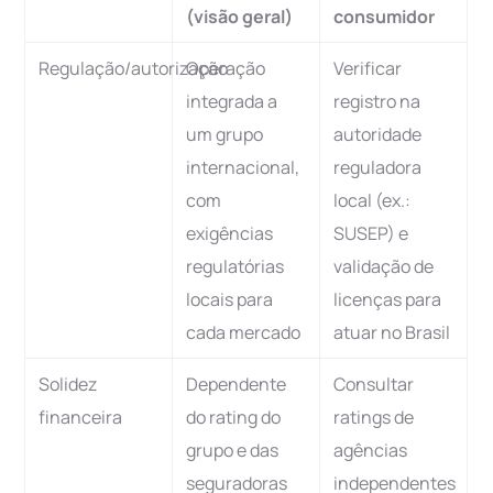
(visão geral)
consumidor
Regulação/autorização
Operação
Verificar
integrada a
registro na
um grupo
autoridade
internacional,
reguladora
com
local (ex.:
exigências
SUSEP) e
regulatórias
validação de
locais para
licenças para
cada mercado
atuar no Brasil
Solidez
Dependente
Consultar
financeira
do rating do
ratings de
grupo e das
agências
seguradoras
independentes