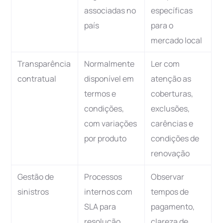
associadas no
específicas
país
para o
mercado local
Transparência
Normalmente
Ler com
contratual
disponível em
atenção as
termos e
coberturas,
condições,
exclusões,
com variações
carências e
por produto
condições de
renovação
Gestão de
Processos
Observar
sinistros
internos com
tempos de
SLA para
pagamento,
resolução
clareza de