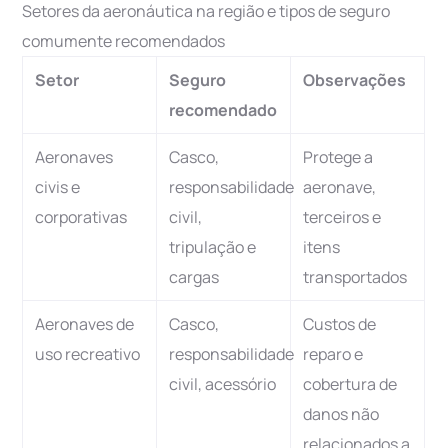
Setores da aeronáutica na região e tipos de seguro
comumente recomendados
Setor
Seguro
Observações
recomendado
Aeronaves
Casco,
Protege a
civis e
responsabilidade
aeronave,
corporativas
civil,
terceiros e
tripulação e
itens
cargas
transportados
Aeronaves de
Casco,
Custos de
uso recreativo
responsabilidade
reparo e
civil, acessório
cobertura de
danos não
relacionados a