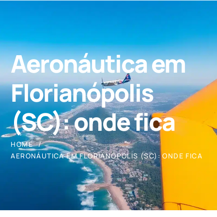
Aeronáutica em
Florianópolis
(SC): onde fica
HOME
AERONÁUTICA EM FLORIANÓPOLIS (SC): ONDE FICA