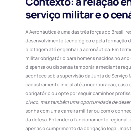
Contexto: a relação en
serviço militar e o ce
A Aeronáutica é uma das três forças do Brasil, r
desenvolvimento tecnológico e pela formação de
pilotagem até engenharia aeronáutica. Em termo
militar obrigatório para homens nacidos no ano
dispensa ou dispensa temporária mediante requis
acontece sob a supervisão da Junta de Serviço M
cadastramento inicial até a incorporação, caso 
obrigatório ou opte por seguir caminhos profiss
cívico, mas também uma oportunidade de desen
sonha com uma carreira militar ou com o conheci
da defesa. Entender o funcionamento regional, 
apenas o cumprimento da obrigação legal, mas t