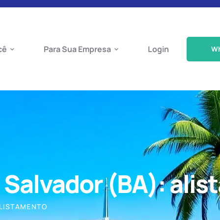
cê
Para Sua Empresa
Login
W
Salvador (BA): ali
ALISTAMENTO