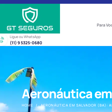
Para Vo
Ligue ou WhatsApp
(11) 9 5325-0680
Aeronáutica em 
HOME
AERONÁUTICA EM SALVADOR (BA): 