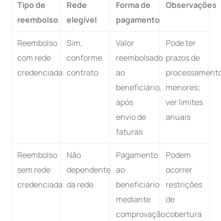
Tipo de
Rede
Forma de
Observações
reembolso
elegível
pagamento
Reembolso
Sim,
Valor
Pode ter
com rede
conforme
reembolsado
prazos de
credenciada
contrato
ao
processament
beneficiário,
menores;
após
ver limites
envio de
anuais
faturas
Reembolso
Não
Pagamento
Podem
sem rede
dependente
ao
ocorrer
credenciada
da rede
beneficiário
restrições
mediante
de
comprovação
cobertura