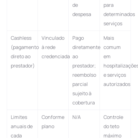
de
para
despesa
determinados
serviços
Cashless
Vinculado
Pago
Mais
(pagamento
à rede
diretamente
comum
direto ao
credenciada
ao
em
prestador)
prestador;
hospitalizaçõe
reembolso
e serviços
parcial
autorizados
sujeito à
cobertura
Limites
Conforme
N/A
Controle
anuais de
plano
do teto
cada
máximo