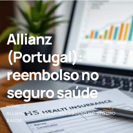
Allianz
(Portugal):
reembolso no
seguro saúde
HOME
ALLIANZ (PORTUGAL): REEMBOLSO NO SEGURO
SAÚDE