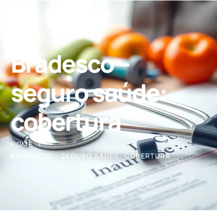
Bradesco –
seguro saúde:
cobertura
HOME
BRADESCO – SEGURO SAÚDE: COBERTURA