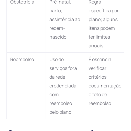
Obstetrícia
Pré-natal,
Regra
parto,
específica por
assistência ao
plano; alguns
recém-
itens podem
nascido
ter limites
anuais
Reembolso
Uso de
É essencial
serviços fora
verificar
da rede
critérios,
credenciada
documentação
com
e teto de
reembolso
reembolso
pelo plano