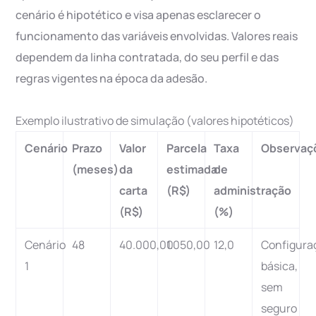
cenário é hipotético e visa apenas esclarecer o
funcionamento das variáveis envolvidas. Valores reais
dependem da linha contratada, do seu perfil e das
regras vigentes na época da adesão.
Exemplo ilustrativo de simulação (valores hipotéticos)
Cenário
Prazo
Valor
Parcela
Taxa
Observaç
(meses)
da
estimada
de
carta
(R$)
administração
(R$)
(%)
Cenário
48
40.000,00
1.050,00
12,0
Configura
1
básica,
sem
seguro