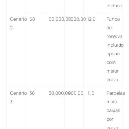
incluso
Cenário
60
60.000,00
1.600,00
12,0
Fundo
2
de
reserva
incluído,
opção
com
maior
prazo
Cenário
36
30.000,00
900,00
11,0
Parcelas
3
mais
baixas
por
prazo