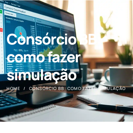
Consórcio BB:
como fazer
simulação
HOME
CONSÓRCIO BB: COMO FAZER SIMULAÇÃO