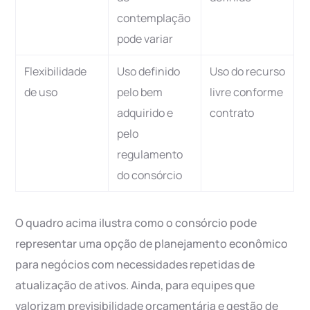
contemplação
pode variar
Flexibilidade
Uso definido
Uso do recurso
de uso
pelo bem
livre conforme
adquirido e
contrato
pelo
regulamento
do consórcio
O quadro acima ilustra como o consórcio pode
representar uma opção de planejamento econômico
para negócios com necessidades repetidas de
atualização de ativos. Ainda, para equipes que
valorizam previsibilidade orçamentária e gestão de