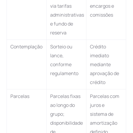
via tarifas
encargos e
administrativas
comissões
e fundo de
reserva
Contemplação
Sorteio ou
Crédito
lance,
imediato
conforme
mediante
regulamento
aprovação de
crédito
Parcelas
Parcelas fixas
Parcelas com
ao longo do
juros e
grupo;
sistema de
disponibilidade
amortização
de
definido