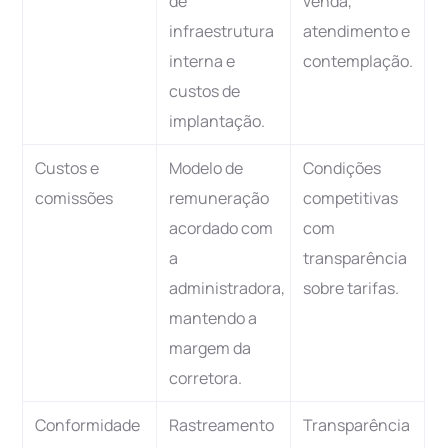
de
venda,
infraestrutura
atendimento e
interna e
contemplação.
custos de
implantação.
Custos e
Modelo de
Condições
comissões
remuneração
competitivas
acordado com
com
a
transparência
administradora,
sobre tarifas.
mantendo a
margem da
corretora.
Conformidade
Rastreamento
Transparência