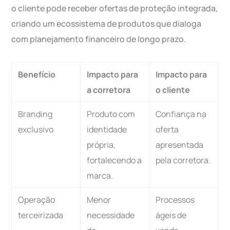
o cliente pode receber ofertas de proteção integrada,
criando um ecossistema de produtos que dialoga
com planejamento financeiro de longo prazo.
Benefício
Impacto para
Impacto para
a corretora
o cliente
Branding
Produto com
Confiança na
exclusivo
identidade
oferta
própria,
apresentada
fortalecendo a
pela corretora.
marca.
Operação
Menor
Processos
terceirizada
necessidade
ágeis de