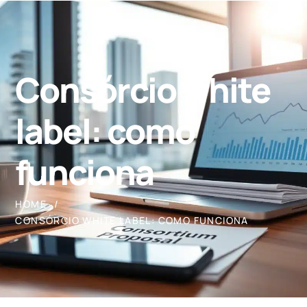
Consórcio white
label: como
funciona
HOME
CONSÓRCIO WHITE LABEL: COMO FUNCIONA