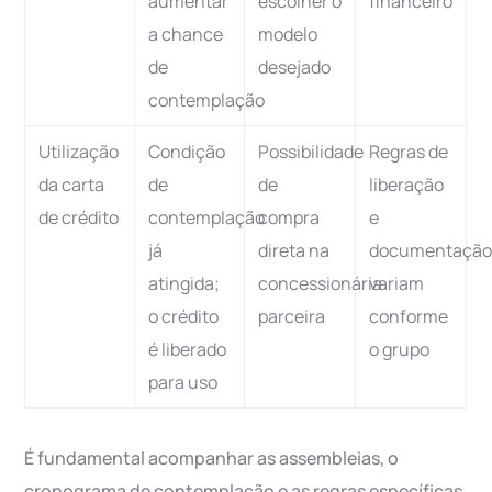
aumentar
escolher o
financeiro
a chance
modelo
de
desejado
contemplação
Utilização
Condição
Possibilidade
Regras de
da carta
de
de
liberação
de crédito
contemplação
compra
e
já
direta na
documentaçã
atingida;
concessionária
variam
o crédito
parceira
conforme
é liberado
o grupo
para uso
É fundamental acompanhar as assembleias, o
cronograma de contemplação e as regras específicas