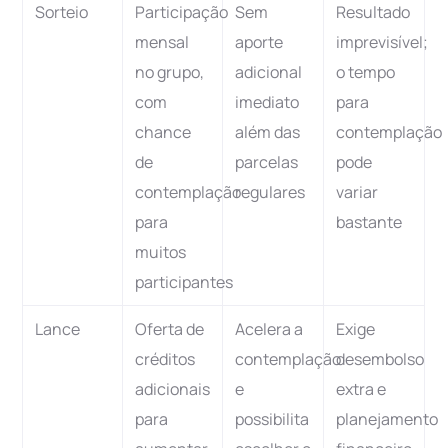
Sorteio
Participação
Sem
Resultado
mensal
aporte
imprevisível;
no grupo,
adicional
o tempo
com
imediato
para
chance
além das
contemplação
de
parcelas
pode
contemplação
regulares
variar
para
bastante
muitos
participantes
Lance
Oferta de
Acelera a
Exige
créditos
contemplação
desembolso
adicionais
e
extra e
para
possibilita
planejamento