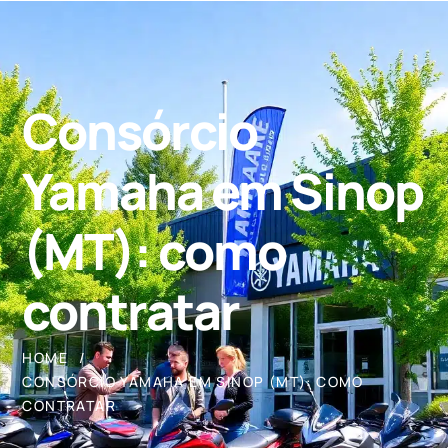
Consórcio
Yamaha em Sinop
(MT): como
contratar
HOME
CONSÓRCIO YAMAHA EM SINOP (MT): COMO
CONTRATAR