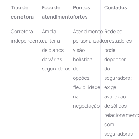
Tipo de
Foco de
Pontos
Cuidados
corretora
atendimento
fortes
Corretora
Ampla
Atendimento
Rede de
independente
carteira
personalizado,
prestadores
de planos
visão
pode
de várias
holística
depender
seguradoras
de
da
opções,
seguradora;
flexibilidade
exige
na
avaliação
negociação
de sólidos
relacionament
com
seguradoras