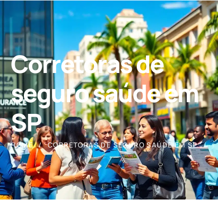
Corretoras de
seguro saúde em
SP
HOME
CORRETORAS DE SEGURO SAÚDE EM SP