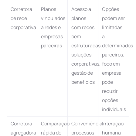
Corretora
Planos
Acesso a
Opções
de rede
vinculados
planos
podem ser
corporativa
a redes e
com redes
limitadas
empresas
bem
a
parceiras
estruturadas,
determinados
soluções
parceiros;
corporativas,
foco em
gestão de
empresa
benefícios
pode
reduzir
opções
individuais
Corretora
Comparação
Conveniência,
Interação
agregadora
rápida de
processos
humana