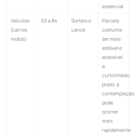
essencial.
Veículos
60 a 84
Sorteio e
Parcela
(carros,
Lance
costuma
motos)
ser mais
estável e
acessível
a
curto/médio
prazo; a
contemplação
pode
ocorrer
mais
rapidamente