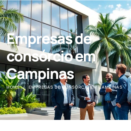
Empresas de
consórcio em
Campinas
HOME
EMPRESAS DE CONSÓRCIO EM CAMPINAS