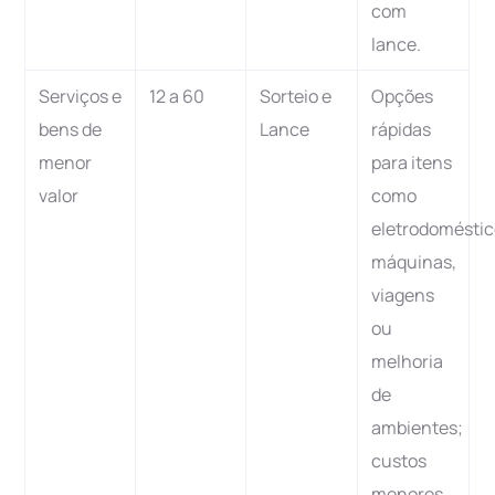
com
lance.
Serviços e
12 a 60
Sorteio e
Opções
bens de
Lance
rápidas
menor
para itens
valor
como
eletrodoméstic
máquinas,
viagens
ou
melhoria
de
ambientes;
custos
menores.