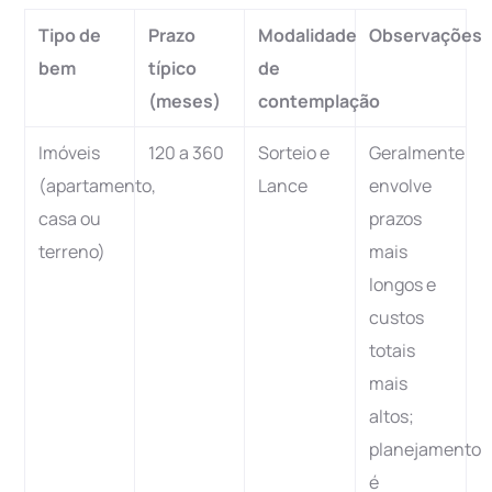
Tipo de
Prazo
Modalidade
Observações
bem
típico
de
(meses)
contemplação
Imóveis
120 a 360
Sorteio e
Geralmente
(apartamento,
Lance
envolve
casa ou
prazos
terreno)
mais
longos e
custos
totais
mais
altos;
planejamento
é