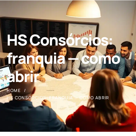
HS Consórcios:
franquia — como
abrir
HOME
HS CONSÓRCIOS: FRANQUIA — COMO ABRIR