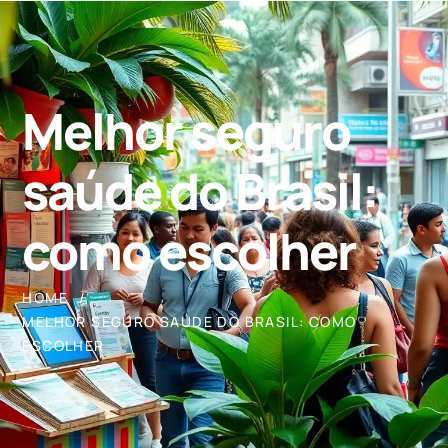
Melhor seguro
saúde do Brasil:
como escolher
HOME
MELHOR SEGURO SAÚDE DO BRASIL: COMO
ESCOLHER