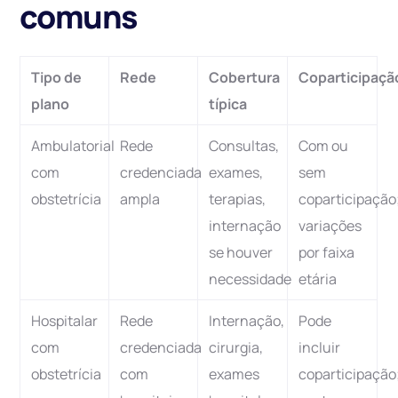
comuns
Tipo de
Rede
Cobertura
Coparticipaçã
plano
típica
Ambulatorial
Rede
Consultas,
Com ou
com
credenciada
exames,
sem
obstetrícia
ampla
terapias,
coparticipação
internação
variações
se houver
por faixa
necessidade
etária
Hospitalar
Rede
Internação,
Pode
com
credenciada
cirurgia,
incluir
obstetrícia
com
exames
coparticipação