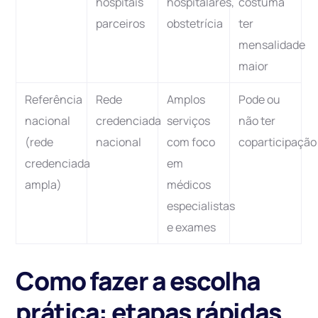
hospitais
hospitalares,
costuma
parceiros
obstetrícia
ter
mensalidade
maior
Referência
Rede
Amplos
Pode ou
nacional
credenciada
serviços
não ter
(rede
nacional
com foco
coparticipação
credenciada
em
ampla)
médicos
especialistas
e exames
Como fazer a escolha
prática: etapas rápidas