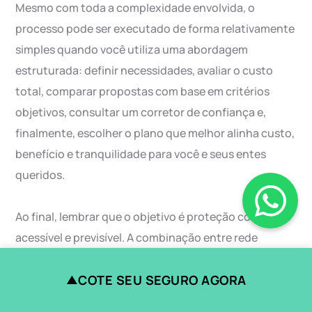
Mesmo com toda a complexidade envolvida, o
processo pode ser executado de forma relativamente
simples quando você utiliza uma abordagem
estruturada: definir necessidades, avaliar o custo
total, comparar propostas com base em critérios
objetivos, consultar um corretor de confiança e,
finalmente, escolher o plano que melhor alinha custo,
benefício e tranquilidade para você e seus entes
queridos.
Ao final, lembrar que o objetivo é proteção contínua,
acessível e previsível. A combinação entre rede
confiável, coberturas bem definidas e condições
COTE SEU SEGURO AGORA
justas de pagamento transforma o seguro saúde não
▲
apenas em um gasto mensal, mas em uma ferramenta