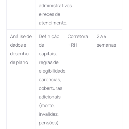
administrativos
e redes de
atendimento.
Análise de
Definição
Corretora
2 a 4
dados e
de
+ RH
semanas
desenho
capitais,
de plano
regras de
elegibilidade,
carências,
coberturas
adicionais
(morte,
invalidez,
pensões)