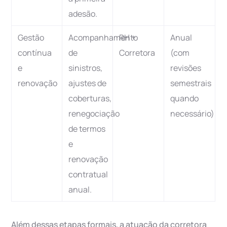
adesão.
Gestão
Acompanhamento
RH +
Anual
contínua
de
Corretora
(com
e
sinistros,
revisões
renovação
ajustes de
semestrais
coberturas,
quando
renegociação
necessário)
de termos
e
renovação
contratual
anual.
Além dessas etapas formais, a atuação da corretora