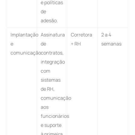
e políticas
de
adesão.
Implantação
Assinatura
Corretora
2 a 4
e
de
+ RH
semanas
comunicação
contratos,
integração
com
sistemas
de RH,
comunicação
aos
funcionários
e suporte
à primeira