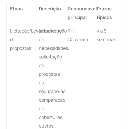
Etapa
Descrição
Responsável
Prazos
principal
típicos
Licitação/Levantamento
Identificação
RH +
4 a 6
de
de
Corretora
semanas
propostas
necessidades,
solicitação
de
propostas
às
seguradoras,
comparação
de
coberturas,
custos