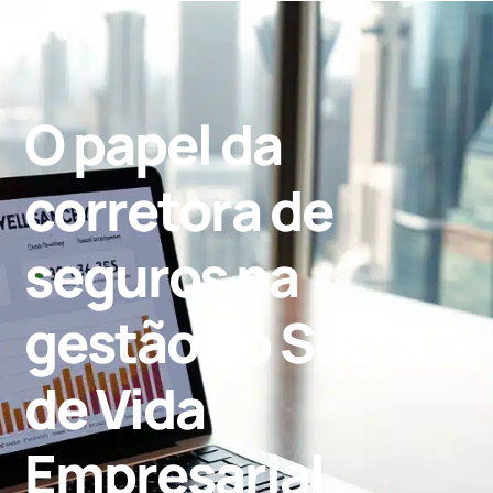
O papel da
corretora de
seguros na
gestão do Seguro
de Vida
Empresarial