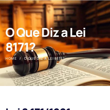
O Que Diz a Lei
8171?
HOME
O QUE DIZ A LEI 8171?