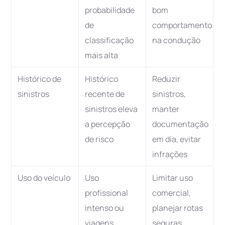
probabilidade
bom
de
comportamento
classificação
na condução
mais alta
Histórico de
Histórico
Reduzir
sinistros
recente de
sinistros,
sinistros eleva
manter
a percepção
documentação
de risco
em dia, evitar
infrações
Uso do veículo
Uso
Limitar uso
profissional
comercial,
intenso ou
planejar rotas
viagens
seguras,