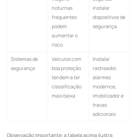
noturnas
instalar
frequentes
dispositivos de
podem
segurança
aumentar o
risco
Sistemas de
Veículos com
Instalar
segurança
boa proteção
rastreador,
tendem a ter
alarmes
classificação
modernos,
mais baixa
imobilizador e
travas
adicionais
Observação importante: a tabela acima ilustra