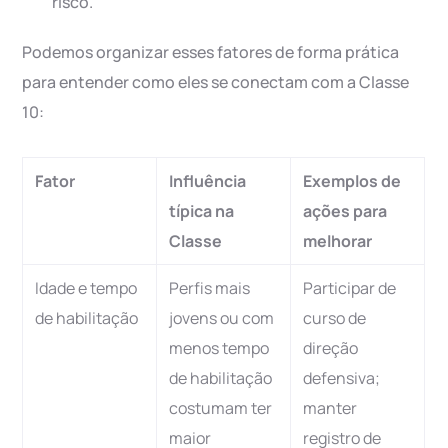
risco.
Podemos organizar esses fatores de forma prática
para entender como eles se conectam com a Classe
10:
Fator
Influência
Exemplos de
típica na
ações para
Classe
melhorar
Idade e tempo
Perfis mais
Participar de
de habilitação
jovens ou com
curso de
menos tempo
direção
de habilitação
defensiva;
costumam ter
manter
maior
registro de