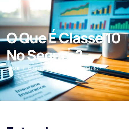
O Que É Classe 10
No Seguro?
HOME
O QUE É CLASSE 10 NO SEGURO?