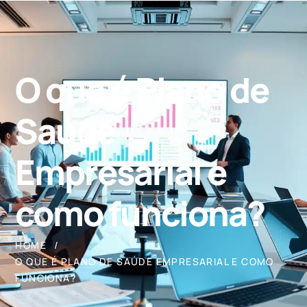
O que é Plano de
Saúde
Empresarial e
como funciona?
HOME
O QUE É PLANO DE SAÚDE EMPRESARIAL E COMO
FUNCIONA?