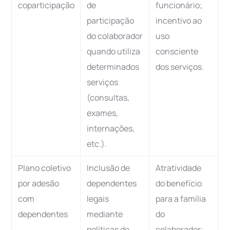
coparticipação
de
funcionário;
participação
incentivo ao
do colaborador
uso
quando utiliza
consciente
determinados
dos serviços.
serviços
(consultas,
exames,
internações,
etc.).
Plano coletivo
Inclusão de
Atratividade
por adesão
dependentes
do benefício
com
legais
para a família
dependentes
mediante
do
políticas de
colaborador;