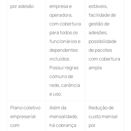
por adesão
empresa e
estáveis,
operadora,
facilidade de
com cobertura
gestão de
para todos os
adesões,
funcionários e
possibilidade
dependentes
de pacotes
incluídos.
com cobertura
Possui regras
ampla.
comuns de
rede, carência
e uso.
Plano coletivo
Além da
Redução de
empresarial
mensalidade,
custo mensal
com
há cobrança
por