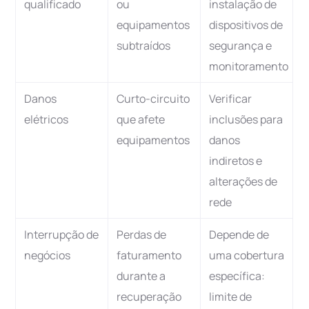
qualificado
ou
instalação de
equipamentos
dispositivos de
subtraídos
segurança e
monitoramento
Danos
Curto-circuito
Verificar
elétricos
que afete
inclusões para
equipamentos
danos
indiretos e
alterações de
rede
Interrupção de
Perdas de
Depende de
negócios
faturamento
uma cobertura
durante a
específica:
recuperação
limite de