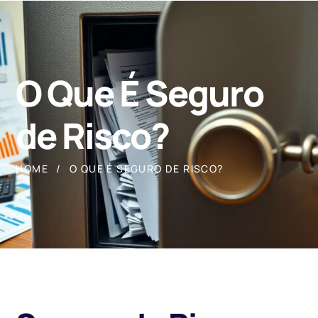
O Que É Seguro
de Risco?
HOME
O QUE É SEGURO DE RISCO?