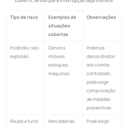
coberto, ainda que a interrupção seja indireta.
Tipo de risco
Exemplos de
Observações
situações
cobertas
Incêndio, raio,
Danos a
Indeniza
explosão
imóveis,
danos diretos
estoques,
até o limite
máquinas
contratado;
pode exigir
comprovação
de medidas
preventivas
Roubo e furto
Mercadorias
Pode exigir