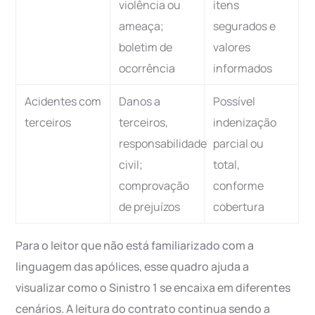
violência ou
itens
ameaça;
segurados e
boletim de
valores
ocorrência
informados
Acidentes com
Danos a
Possível
terceiros
terceiros,
indenização
responsabilidade
parcial ou
civil;
total,
comprovação
conforme
de prejuízos
cobertura
Para o leitor que não está familiarizado com a
linguagem das apólices, esse quadro ajuda a
visualizar como o Sinistro 1 se encaixa em diferentes
cenários. A leitura do contrato continua sendo a