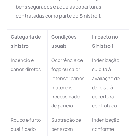
bens segurados e àquelas coberturas
contratadas como parte do Sinistro 1.
Categoria de
Condições
Impacto no
sinistro
usuais
Sinistro 1
Incêndio e
Ocorrência de
Indenização
danos diretos
fogo ou calor
sujeita à
intenso; danos
avaliação de
materiais;
danos e à
necessidade
cobertura
de perícia
contratada
Roubo e furto
Subtração de
Indenização
qualificado
bens com
conforme