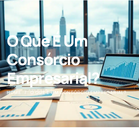
O Que É Um
Consórcio
Empresarial?
HOME
O QUE É UM CONSÓRCIO EMPRESARIAL?