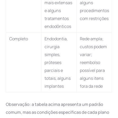
mais extensas
alguns
e alguns
procedimentos
tratamentos
com restrições
endodônticos
Completo
Endodontia,
Rede ampla;
cirurgia
custos podem
simples,
variar;
próteses
reembolso
parciais e
possível para
totais, alguns
alguns itens
implantes
fora da rede
Observação: a tabela acima apresenta um padrão
comum, mas as condições específicas de cada plano