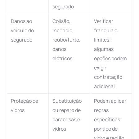
segurado
Danos ao
Colisão,
Verificar
veículo do
incêndio,
franquia e
segurado
roubo/furto,
limites;
danos
algumas
elétricos
opções podem
exigir
contratação
adicional
Proteção de
Substituição
Podem aplicar
vidros
ou reparo de
regras
parabrisas e
específicas
vidros
por tipo de
vidro e região