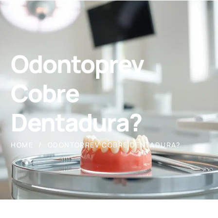
Odontoprev
Cobre
Dentadura?
HOME
ODONTOPREV COBRE DENTADURA?