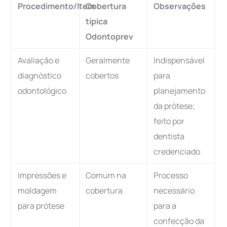
Procedimento/Item
Cobertura
Observações
típica
Odontoprev
Avaliação e
Geralmente
Indispensável
diagnóstico
cobertos
para
odontológico
planejamento
da prótese;
feito por
dentista
credenciado
Impressões e
Comum na
Processo
moldagem
cobertura
necessário
para prótese
para a
confecção da