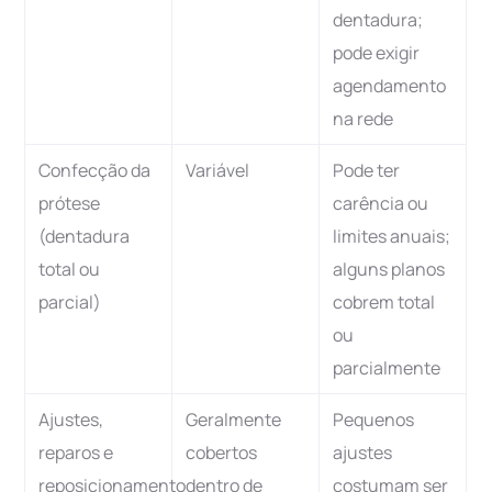
dentadura;
pode exigir
agendamento
na rede
Confecção da
Variável
Pode ter
prótese
carência ou
(dentadura
limites anuais;
total ou
alguns planos
parcial)
cobrem total
ou
parcialmente
Ajustes,
Geralmente
Pequenos
reparos e
cobertos
ajustes
reposicionamento
dentro de
costumam ser