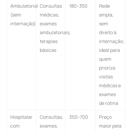
Ambulatorial
Consultas
180–350
Rede
(sem
médicas,
ampla,
internação)
exames
sem
ambulatoriais,
direito à
terapias
internação;
básicas
ideal para
quem
prioriza
visitas
médicas e
exames
de rotina
Hospitalar
Consultas,
350–700
Preço
com
exames,
maior pela