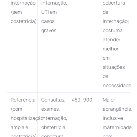
internação
internação,
cobertura
(sem
UTI em
de
obstetrícia)
casos
internação;
graves
costuma
atender
melhor
em
situações
de
necessidade
Referência
Consultas,
450–900
Maior
(com
exames,
abrangência,
hospitalização
internação,
inclusive
ampla e
obstetrícia,
maternidade,
obstetrícia)
cobertura
com