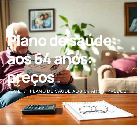
Plano de saúde
aos 64 anos:
preços
HOME
PLANO DE SAÚDE AOS 64 ANOS: PREÇOS