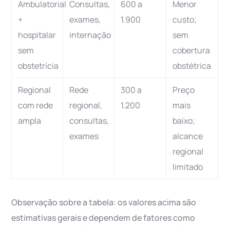
Ambulatorial
Consultas,
600 a
Menor
+
exames,
1.900
custo;
hospitalar
internação
sem
sem
cobertura
obstetrícia
obstétrica
Regional
Rede
300 a
Preço
com rede
regional,
1.200
mais
ampla
consultas,
baixo;
exames
alcance
regional
limitado
Observação sobre a tabela: os valores acima são
estimativas gerais e dependem de fatores como