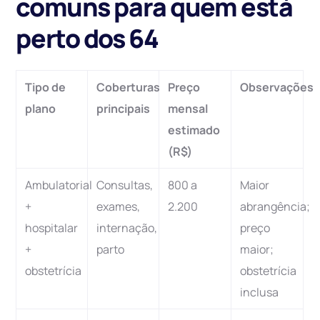
comuns para quem está
perto dos 64
Tipo de
Coberturas
Preço
Observações
plano
principais
mensal
estimado
(R$)
Ambulatorial
Consultas,
800 a
Maior
+
exames,
2.200
abrangência;
hospitalar
internação,
preço
+
parto
maior;
obstetrícia
obstetrícia
inclusa