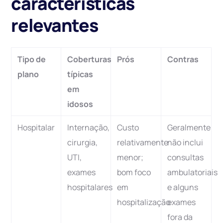
características
relevantes
Tipo de
Coberturas
Prós
Contras
plano
típicas
em
idosos
Hospitalar
Internação,
Custo
Geralmente
cirurgia,
relativamente
não inclui
UTI,
menor;
consultas
exames
bom foco
ambulatoriais
hospitalares
em
e alguns
hospitalização
exames
fora da