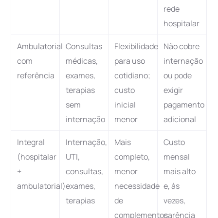
rede
hospitalar
Ambulatorial
Consultas
Flexibilidade
Não cobre
com
médicas,
para uso
internação
referência
exames,
cotidiano;
ou pode
terapias
custo
exigir
sem
inicial
pagamento
internação
menor
adicional
Integral
Internação,
Mais
Custo
(hospitalar
UTI,
completo,
mensal
+
consultas,
menor
mais alto
ambulatorial)
exames,
necessidade
e, às
terapias
de
vezes,
complementos
carência