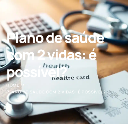
Plano de saúde
com 2 vidas: é
possível?
HOME
PLANO DE SAÚDE COM 2 VIDAS: É POSSÍVEL?