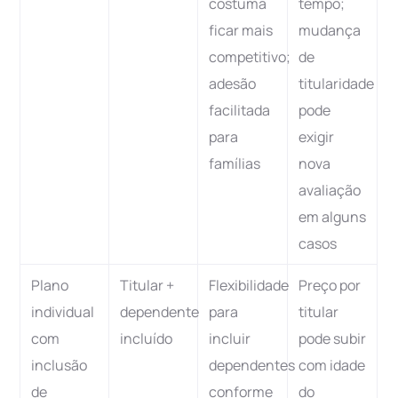
costuma
tempo;
ficar mais
mudança
competitivo;
de
adesão
titularidade
facilitada
pode
para
exigir
famílias
nova
avaliação
em alguns
casos
Plano
Titular +
Flexibilidade
Preço por
individual
dependente
para
titular
com
incluído
incluir
pode subir
inclusão
dependentes
com idade
de
conforme
do