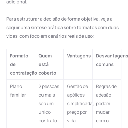
adicional.
Para estruturar a decisão de forma objetiva, veja a
seguir uma síntese prática sobre formatos com duas
vidas, com foco em cenários reais de uso:
Formato
Quem
Vantagens
Desvantagen
de
está
comuns
contratação
coberto
Plano
2 pessoas
Gestão de
Regras de
familiar
ou mais
apólices
adesão
sob um
simplificada;
podem
único
preço por
mudar
contrato
vida
com o