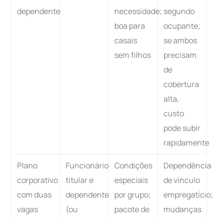
dependente
necessidade;
segundo
boa para
ocupante;
casais
se ambos
sem filhos
precisam
de
cobertura
alta,
custo
pode subir
rapidamente
Plano
Funcionário
Condições
Dependência
corporativo
titular e
especiais
de vínculo
com duas
dependente
por grupo;
empregatício;
vagas
(ou
pacote de
mudanças