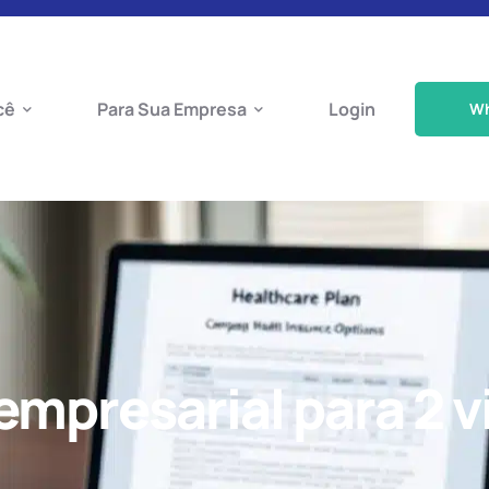
cê
Para Sua Empresa
Login
W
mpresarial para 2 v