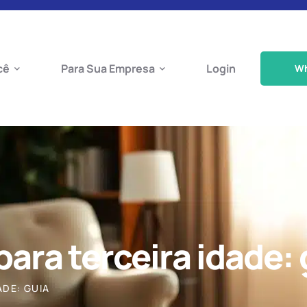
cê
Para Sua Empresa
Login
W
ara terceira idade: 
ADE: GUIA