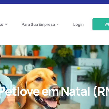
cê
Para Sua Empresa
Login
W
Petlove em Natal (R