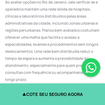
Ao avaliar opções no Rio de Janeiro, vale verificar se a
operadora mantém uma rede sólida de hospitais,
clínicas e laboratórios distribuídos pelas áreas
administrativas da cidade, incluindo zonas urbanas e
regiões periurbanas. Planos bem avaliados costumam
oferecer uma malha que facilita o acesso a
especialidades, exames e procedimentos sem longos
deslocamentos. Uma rede bem distribuída reduz o
tempo de espera e aumenta a previsibilidade do
atendimento, especialmente para quem precisa de
consultas com frequência ou acompanhamento de
longo prazo.
Serviços, suporte e
COTE SEU SEGURO AGORA
▲