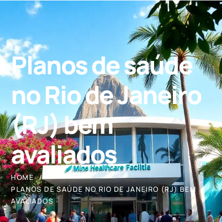
Planos de saúde
no Rio de Janeiro
(RJ) bem
avaliados
HOME
PLANOS DE SAÚDE NO RIO DE JANEIRO (RJ) BEM
AVALIADOS