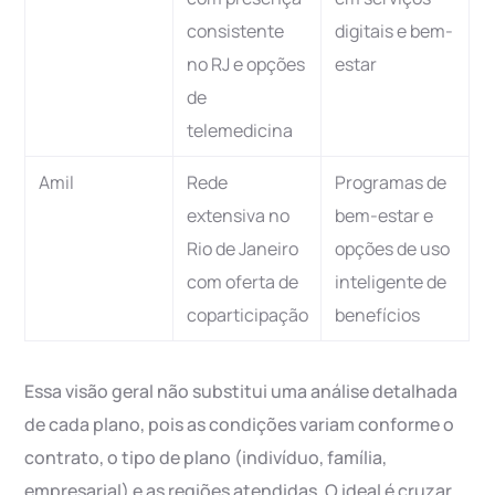
consistente
digitais e bem-
no RJ e opções
estar
de
telemedicina
Amil
Rede
Programas de
extensiva no
bem-estar e
Rio de Janeiro
opções de uso
com oferta de
inteligente de
coparticipação
benefícios
Essa visão geral não substitui uma análise detalhada
de cada plano, pois as condições variam conforme o
contrato, o tipo de plano (indivíduo, família,
empresarial) e as regiões atendidas. O ideal é cruzar