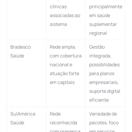
clínicas
principalmente
associadas ao
em saúde
sistema
suplementar
regional
Bradesco
Rede ampla,
Gestão
Saúde
com cobertura
integrada,
nacional e
possibilidades
atuação forte
para planos
em capitais
empresariais,
suporte digital
eficiente
SulAmérica
Rede
Variedade de
Saúde
reconhecida
pacotes, foco
com presença
em serviços