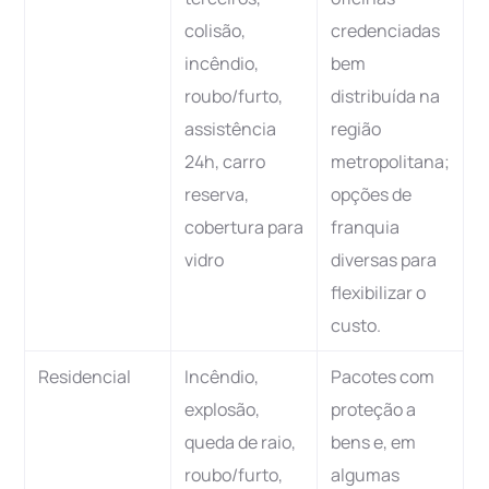
colisão,
credenciadas
incêndio,
bem
roubo/furto,
distribuída na
assistência
região
24h, carro
metropolitana;
reserva,
opções de
cobertura para
franquia
vidro
diversas para
flexibilizar o
custo.
Residencial
Incêndio,
Pacotes com
explosão,
proteção a
queda de raio,
bens e, em
roubo/furto,
algumas