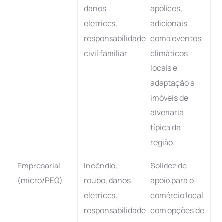
danos
apólices,
elétricos,
adicionais
responsabilidade
como eventos
civil familiar
climáticos
locais e
adaptação a
imóveis de
alvenaria
típica da
região.
Empresarial
Incêndio,
Solidez de
(micro/PEQ)
roubo, danos
apoio para o
elétricos,
comércio local
responsabilidade
com opções de