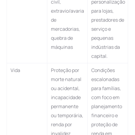
civil,
personalização
extravio/avaria
para lojas,
de
prestadores de
mercadorias,
serviço e
quebra de
pequenas
máquinas
indústrias da
capital.
Vida
Proteção por
Condições
morte natural
escalonadas
ou acidental,
para famílias,
incapacidade
com foco em
permanente
planejamento
ou temporária,
financeiro e
renda por
proteção de
invalidez
renda em