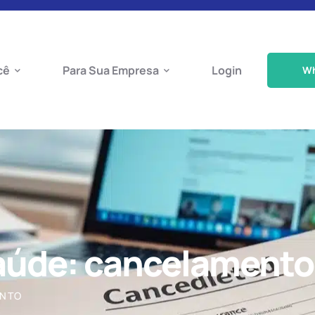
cê
Para Sua Empresa
Login
W
aúde: cancelamento
ENTO