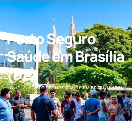
Porto Seguro
Saúde em Brasília
(DF)
HOME
PORTO SEGURO SAÚDE EM BRASÍLIA (DF)