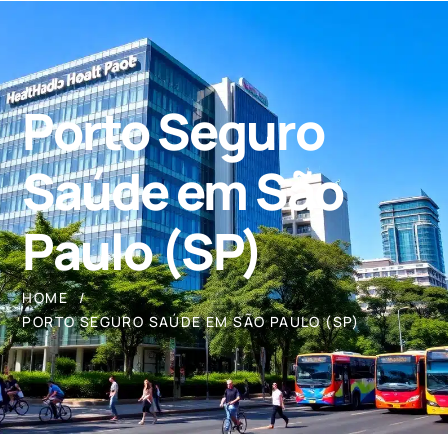
Porto Seguro
Saúde em São
Paulo (SP)
HOME
PORTO SEGURO SAÚDE EM SÃO PAULO (SP)