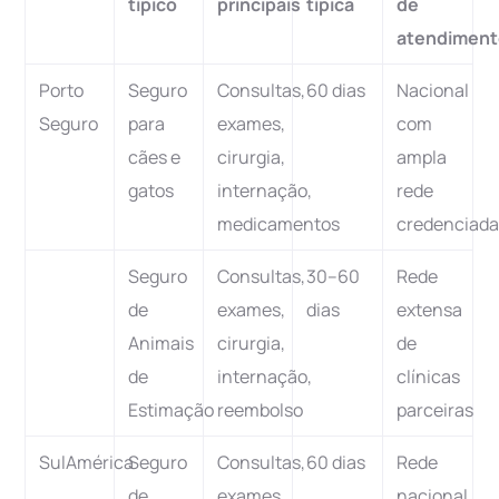
típico
principais
típica
de
atendimen
Porto
Seguro
Consultas,
60 dias
Nacional
Seguro
para
exames,
com
cães e
cirurgia,
ampla
gatos
internação,
rede
medicamentos
credenciad
Seguro
Consultas,
30–60
Rede
de
exames,
dias
extensa
Animais
cirurgia,
de
de
internação,
clínicas
Estimação
reembolso
parceiras
SulAmérica
Seguro
Consultas,
60 dias
Rede
de
exames,
nacional