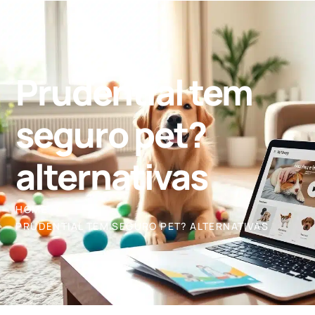
Prudential tem
seguro pet?
alternativas
HOME
PRUDENTIAL TEM SEGURO PET? ALTERNATIVAS