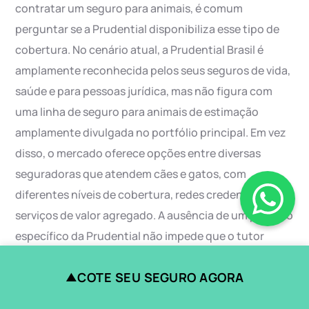
contratar um seguro para animais, é comum
perguntar se a Prudential disponibiliza esse tipo de
cobertura. No cenário atual, a Prudential Brasil é
amplamente reconhecida pelos seus seguros de vida,
saúde e para pessoas jurídica, mas não figura com
uma linha de seguro para animais de estimação
amplamente divulgada no portfólio principal. Em vez
disso, o mercado oferece opções entre diversas
seguradoras que atendem cães e gatos, com
diferentes níveis de cobertura, redes credenciadas e
serviços de valor agregado. A ausência de um produto
específico da Prudential não impede que o tutor
encontre uma solução robusta por meio de
COTE SEU SEGURO AGORA
▲
alternativas que atendam às mesmas necessidades
básicas de proteção e bem‑estar do pet.