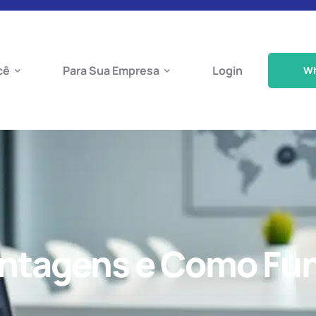
cê
Para Sua Empresa
Login
W
antagens e Como Fun