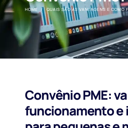
HOME
QUAIS SÃO AS VANTAGENS E COMO 
Convênio PME: va
funcionamento e 
para pequenas e 