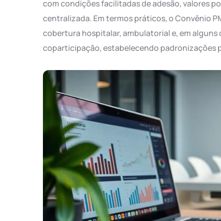
com condições facilitadas de adesão, valores p
centralizada. Em termos práticos, o Convênio P
cobertura hospitalar, ambulatorial e, em alguns
coparticipação, estabelecendo padronizações p