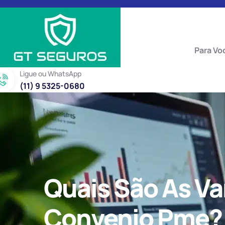
Para Vo
Ligue ou WhatsApp
(11) 9 5325-0680
Quais São As V
Convenio Pme?