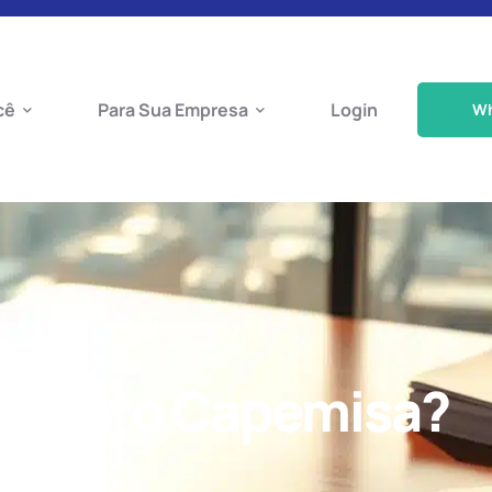
cê
Para Sua Empresa
Login
W
 Seguro Capemisa?
A?