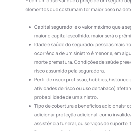
É comum observar que o preço de um seguro de
elementos que costumam ter maior peso na dete
Capital segurado: é o valor máximo que a s
maior o capital escolhido, maior será o prêm
Idade e saúde do segurado: pessoas mais n
ocorrência de um sinistro é menor e, em alg
morte prematura. Condições de saúde preexi
risco assumido pela seguradora.
Perfil de risco: profissão, hobbies, histórico
atividades de risco ou uso de tabaco) afetam
probabilidade de um sinistro.
Tipo de cobertura e benefícios adicionais:
adicionar proteção adicional, como invalid
assistência funeral, ou serviços de suporte, 