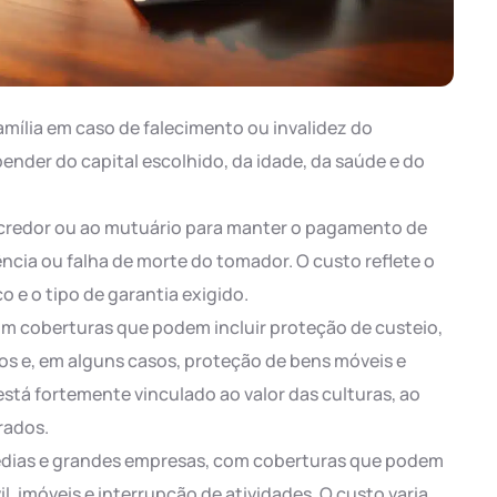
amília em caso de falecimento ou invalidez do
nder do capital escolhido, da idade, da saúde e do
 credor ou ao mutuário para manter o pagamento de
ência ou falha de morte do tomador. O custo reflete o
co e o tipo de garantia exigido.
com coberturas que podem incluir proteção de custeio,
cos e, em alguns casos, proteção de bens móveis e
 está fortemente vinculado ao valor das culturas, ao
rados.
édias e grandes empresas, com coberturas que podem
, imóveis e interrupção de atividades. O custo varia