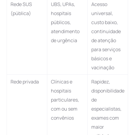
Rede SUS
UBS, UPAs,
Acesso
(pública)
hospitais
universal,
públicos,
custo baixo,
atendimento
continuidade
de urgência
de atenção
para serviços
básicos e
vacinação
Rede privada
Clínicas e
Rapidez,
hospitais
disponibilidade
particulares,
de
com ou sem
especialistas,
convênios
exames com
maior