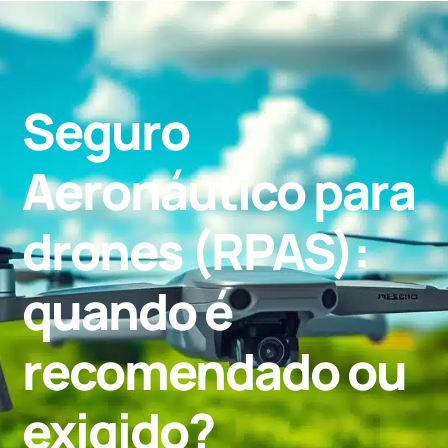
Seguro
Aeronáutico para
drones (RPAS):
quando é
recomendado ou
exigido?