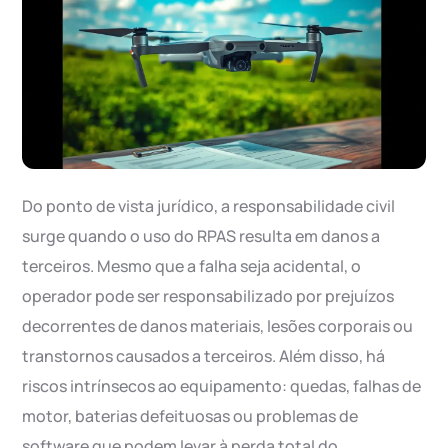
Do ponto de vista jurídico, a responsabilidade civil
surge quando o uso do RPAS resulta em danos a
terceiros. Mesmo que a falha seja acidental, o
operador pode ser responsabilizado por prejuízos
decorrentes de danos materiais, lesões corporais ou
transtornos causados a terceiros. Além disso, há
riscos intrínsecos ao equipamento: quedas, falhas de
motor, baterias defeituosas ou problemas de
software que podem levar à perda total do