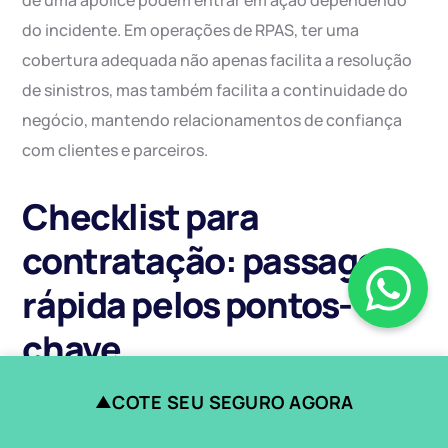
de uma apólice podem entrar em ação dependendo
do incidente. Em operações de RPAS, ter uma
cobertura adequada não apenas facilita a resolução
de sinistros, mas também facilita a continuidade do
negócio, mantendo relacionamentos de confiança
com clientes e parceiros.
Checklist para
contratação: passagem
rápida pelos pontos-
chave
COTE SEU SEGURO AGORA
▲
Antes de fechar qualquer contrato de seguro para
RPAS, utilize este checklist como guia prático: