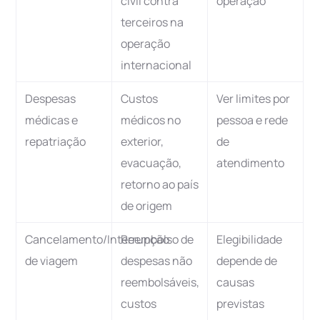
civil contra
operação
terceiros na
operação
internacional
Despesas
Custos
Ver limites por
médicas e
médicos no
pessoa e rede
repatriação
exterior,
de
evacuação,
atendimento
retorno ao país
de origem
Cancelamento/Interrupção
Reembolso de
Elegibilidade
de viagem
despesas não
depende de
reembolsáveis,
causas
custos
previstas