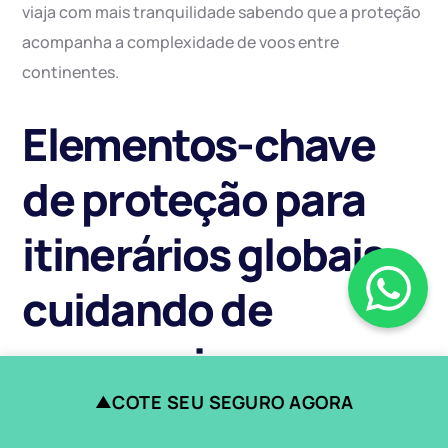
viaja com mais tranquilidade sabendo que a proteção
acompanha a complexidade de voos entre
continentes.
Elementos-chave
de proteção para
itinerários globais:
cuidando de
passageiros,
equipes e carga
COTE SEU SEGURO AGORA
▲