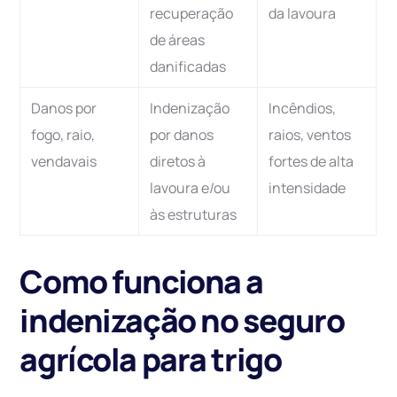
recuperação
da lavoura
de áreas
danificadas
Danos por
Indenização
Incêndios,
fogo, raio,
por danos
raios, ventos
vendavais
diretos à
fortes de alta
lavoura e/ou
intensidade
às estruturas
Como funciona a
indenização no seguro
agrícola para trigo