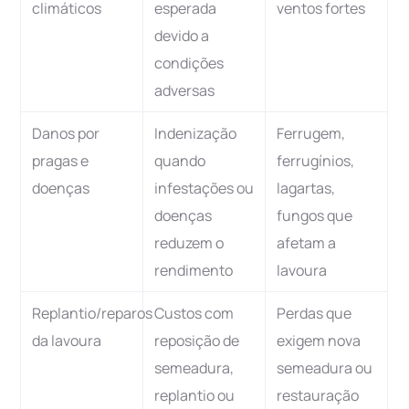
climáticos
esperada
ventos fortes
devido a
condições
adversas
Danos por
Indenização
Ferrugem,
pragas e
quando
ferrugínios,
doenças
infestações ou
lagartas,
doenças
fungos que
reduzem o
afetam a
rendimento
lavoura
Replantio/reparos
Custos com
Perdas que
da lavoura
reposição de
exigem nova
semeadura,
semeadura ou
replantio ou
restauração