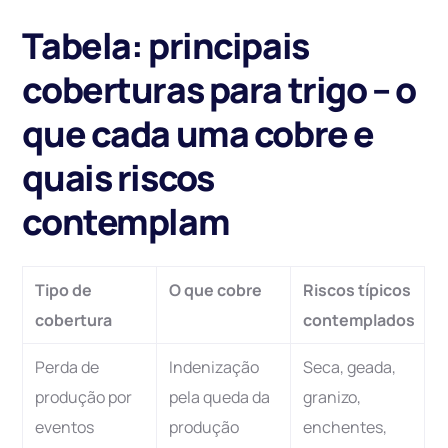
Tabela: principais
coberturas para trigo – o
que cada uma cobre e
quais riscos
contemplam
Tipo de
O que cobre
Riscos típicos
cobertura
contemplados
Perda de
Indenização
Seca, geada,
produção por
pela queda da
granizo,
eventos
produção
enchentes,