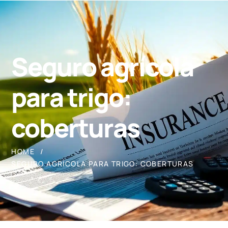
Seguro agrícola
para trigo:
coberturas
HOME
SEGURO AGRÍCOLA PARA TRIGO: COBERTURAS