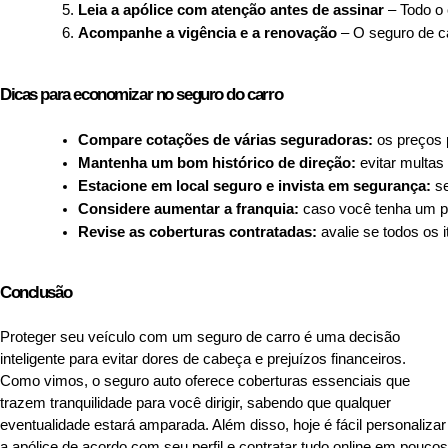
Leia a apólice com atenção antes de assinar
 – Todo o
Acompanhe a vigência e a renovação
 – O seguro de c
Dicas para economizar no seguro do carro
Compare cotações de várias seguradoras:
 os preços
Mantenha um bom histórico de direção:
 evitar multa
Estacione em local seguro e invista em segurança:
 s
Considere aumentar a franquia:
 caso você tenha um pe
Revise as coberturas contratadas:
 avalie se todos os
Conclusão
Proteger seu veículo com um seguro de carro é uma decisão
inteligente para evitar dores de cabeça e prejuízos financeiros.
Como vimos, o seguro auto oferece coberturas essenciais que
trazem tranquilidade para você dirigir, sabendo que qualquer
eventualidade estará amparada. Além disso, hoje é fácil personalizar
a apólice de acordo com seu perfil e contratar tudo online em poucos