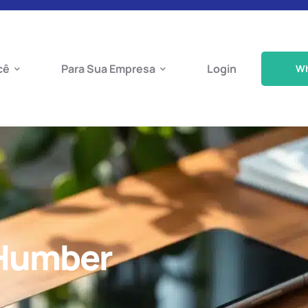
cê
Para Sua Empresa
Login
W
 Humber