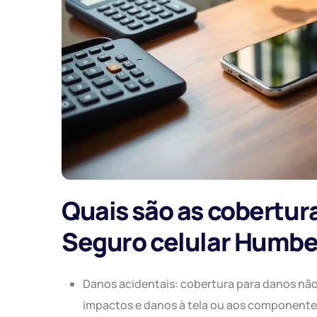
Quais são as cobertu
Seguro celular Humbe
Danos acidentais: cobertura para danos nã
impactos e danos à tela ou aos componentes