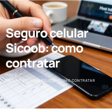
Seguro celular
Sicoob: como
contratar
HOME
SEGURO CELULAR SICOOB: COMO CONTRATAR