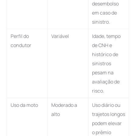
desembolso
em caso de
sinistro.
Perfil do
Variável
Idade, tempo
condutor
de CNH e
histórico de
sinistros
pesam na
avaliação de
risco.
Uso da moto
Moderado a
Uso diário ou
alto
trajetos longos
podem elevar
o prêmio