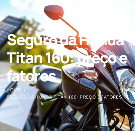
Seguro da Honda
Titan 160: preço e
fatores
HOME
SEGURO DA HONDA TITAN 160: PREÇO E FATORES