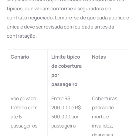
típicos, que variam conforme a seguradora e o
contrato negociado. Lembre-se de que cada apólice é
única e deve ser revisada com cuidado antes da
contratação.
Cenário
Limite típico
Notas
de cobertura
por
passageiro
Voo privado
Entre R$
Coberturas
fretado com
200.000 e R$
padrão de
até 6
500.000 por
morte e
passageiros
passageiro
invalidez;
despesas