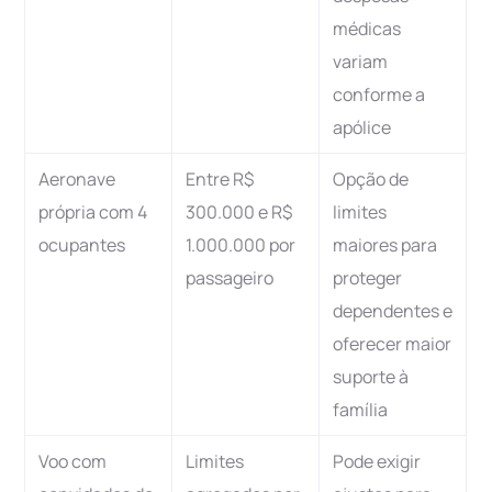
médicas
variam
conforme a
apólice
Aeronave
Entre R$
Opção de
própria com 4
300.000 e R$
limites
ocupantes
1.000.000 por
maiores para
passageiro
proteger
dependentes e
oferecer maior
suporte à
família
Voo com
Limites
Pode exigir