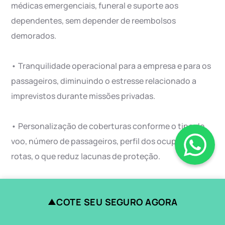
médicas emergenciais, funeral e suporte aos
dependentes, sem depender de reembolsos
demorados.
• Tranquilidade operacional para a empresa e para os
passageiros, diminuindo o estresse relacionado a
imprevistos durante missões privadas.
• Personalização de coberturas conforme o tipo de
voo, número de passageiros, perfil dos ocupantes e
rotas, o que reduz lacunas de proteção.
• Possibilidade de combinação com outras
COTE SEU SEGURO AGORA
coberturas de aviação para formar um conjunto
▲
completo de proteções, alinhado com as exigências