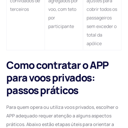
convidados de
agregados por
ajustes para
terceiros
voo, com teto
cobrir todos os
por
passageiros
participante
sem exceder o
total da
apólice
Como contratar o APP
para voos privados:
passos práticos
Para quem opera ou utiliza voos privados, escolher o
APP adequado requer atenção a alguns aspectos
práticos. Abaixo estão etapas úteis para orientar a