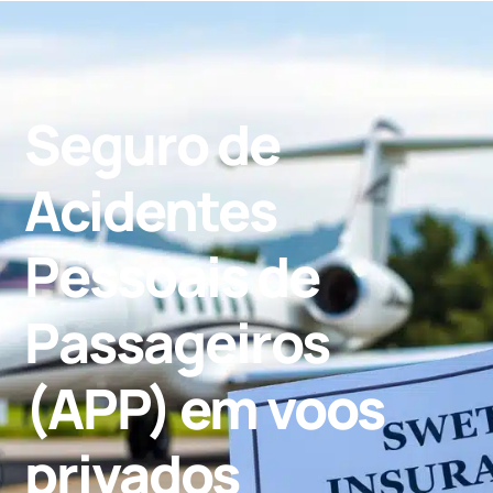
Seguro de
Acidentes
Pessoais de
Passageiros
(APP) em voos
privados