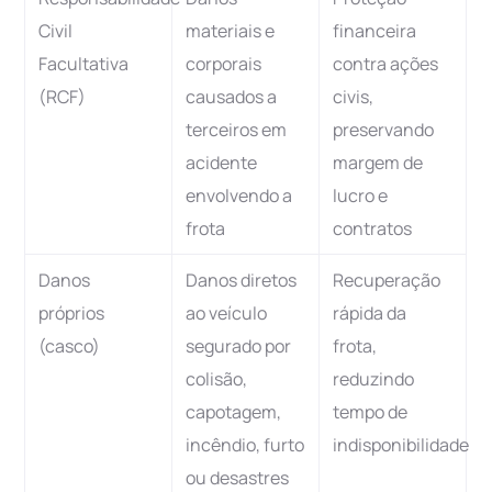
Civil
materiais e
financeira
Facultativa
corporais
contra ações
(RCF)
causados a
civis,
terceiros em
preservando
acidente
margem de
envolvendo a
lucro e
frota
contratos
Danos
Danos diretos
Recuperação
próprios
ao veículo
rápida da
(casco)
segurado por
frota,
colisão,
reduzindo
capotagem,
tempo de
incêndio, furto
indisponibilidade
ou desastres