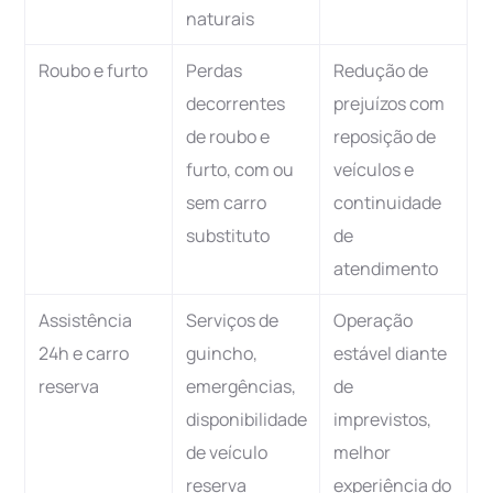
naturais
Roubo e furto
Perdas
Redução de
decorrentes
prejuízos com
de roubo e
reposição de
furto, com ou
veículos e
sem carro
continuidade
substituto
de
atendimento
Assistência
Serviços de
Operação
24h e carro
guincho,
estável diante
reserva
emergências,
de
disponibilidade
imprevistos,
de veículo
melhor
reserva
experiência do