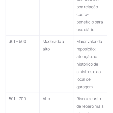
boa relação
custo-
benefício para
uso diário
301 – 500
Moderado a
Maior valor de
alto
reposição;
atenção ao
histórico de
sinistros e ao
local de
garagem
501 – 700
Alto
Risco e custo
de reparo mais