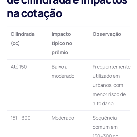
na cotação
Cilindrada
Impacto
Observação
(cc)
típico no
prêmio
Até 150
Baixo a
Frequentemente
moderado
utilizado em
urbanos, com
menor risco de
alto dano
151 – 300
Moderado
Sequência
comum em
150–300 cc;