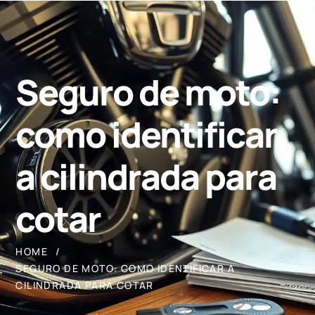
Seguro de moto:
como identificar
a cilindrada para
cotar
HOME
SEGURO DE MOTO: COMO IDENTIFICAR A
CILINDRADA PARA COTAR