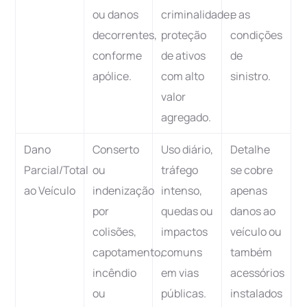
ou danos
criminalidade;
e as
decorrentes,
proteção
condições
conforme
de ativos
de
apólice.
com alto
sinistro.
valor
agregado.
Dano
Conserto
Uso diário,
Detalhe
Parcial/Total
ou
tráfego
se cobre
ao Veículo
indenização
intenso,
apenas
por
quedas ou
danos ao
colisões,
impactos
veículo ou
capotamento,
comuns
também
incêndio
em vias
acessórios
ou
públicas.
instalados