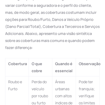
variar conforme a seguradora e o perfil do cliente,
mas, de modo geral, as coberturas costumam incluir
opções para Roubo/Furto, Danos a Veículo Próprio
(Dano Parcial/Total), Cobertura a Terceiros e Serviços
Adicionais. Abaixo, apresento uma visão sintética
sobre as coberturas mais comuns e quando podem
fazer diferença:
Cobertura
O que
Quando é
Observação
cobre
essencial
Roubo e
Perda do
Áreas
Pode ter
Furto
veículo
urbanas
franquia;
por roubo
com altos
verifique
ou furto
índices de
os limites