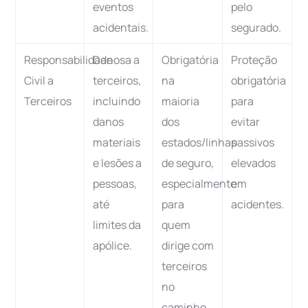
eventos
pelo
acidentais.
segurado.
Responsabilidade
Danosa a
Obrigatória
Proteção
Civil a
terceiros,
na
obrigatória
Terceiros
incluindo
maioria
para
danos
dos
evitar
materiais
estados/linhas
passivos
e lesões a
de seguro,
elevados
pessoas,
especialmente
em
até
para
acidentes.
limites da
quem
apólice.
dirige com
terceiros
no
caminho.