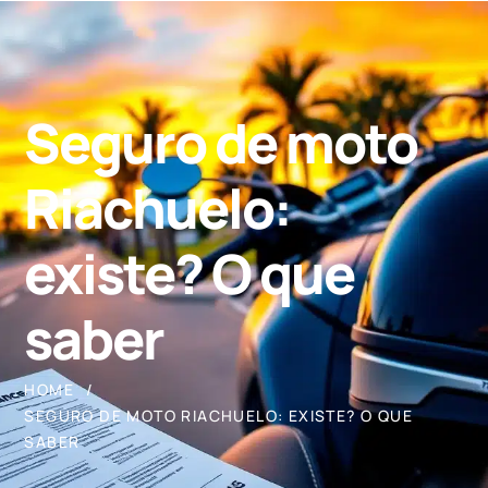
Seguro de moto
Riachuelo:
existe? O que
saber
HOME
SEGURO DE MOTO RIACHUELO: EXISTE? O QUE
SABER