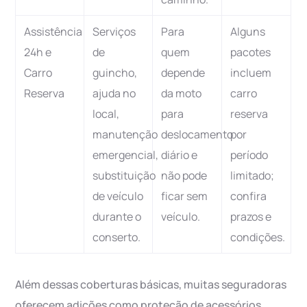
Assistência
Serviços
Para
Alguns
24h e
de
quem
pacotes
Carro
guincho,
depende
incluem
Reserva
ajuda no
da moto
carro
local,
para
reserva
manutenção
deslocamento
por
emergencial,
diário e
período
substituição
não pode
limitado;
de veículo
ficar sem
confira
durante o
veículo.
prazos e
conserto.
condições.
Além dessas coberturas básicas, muitas seguradoras
oferecem adições como proteção de acessórios